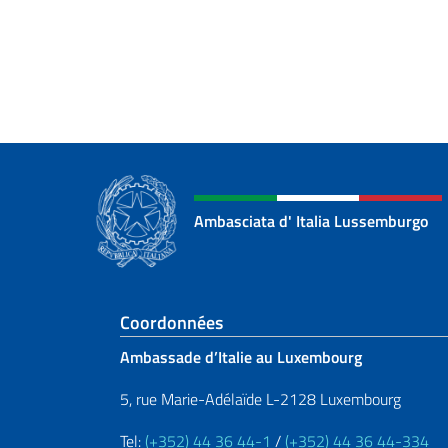
Ambasciata d' Italia Lussemburgo
Section de pied de 
Coordonnées
Ambassade d’Italie au Luxembourg
5, rue Marie-Adélaïde L-2128 Luxembourg
Tel:
(+352) 44 36 44-1
/
(+352) 44 36 44-334