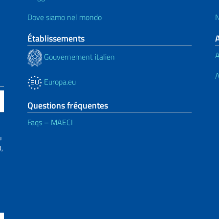
Dove siamo nel mondo
N
Établissements
A
Gouvernement italien
A
Europa.eu
Questions fréquentes
Faqs – MAECI
u
,