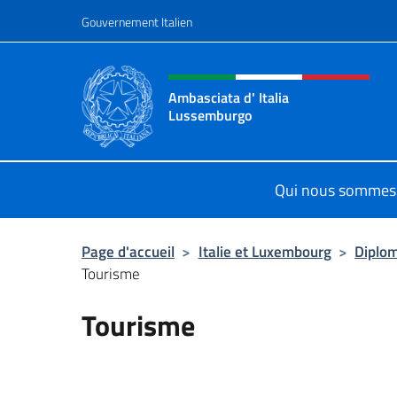
Aller au contenu
Gouvernement Italien
Site Web, social et en-tê
Ambasciata d' Italia
Lussemburgo
Il nuovo sito Ambasciata d'Italia 
Qui nous sommes
Page d'accueil
>
Italie et Luxembourg
>
Diplom
Tourisme
Tourisme