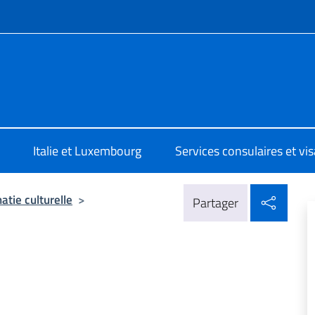
te de menu
a Lussemburgo
Italie et Luxembourg
Services consulaires et vi
Parta
atie culturelle
>
Partager