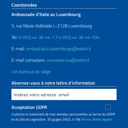
Section de pied de page
Coordonnées
Ambassade d’Italie au Luxembourg
5, rue Marie-Adélaïde L-2128 Luxembourg
Tel:
(+352) 44 36 44-1
/
(+352) 44 36 44-334
E-mail:
ambasciata.lussemburgo@esteri.it
E-mail consulaire:
consolare.lux@esteri.it
Les bureaux du siège
Abonnez-vous à notre lettre d’information
Insert your email
Acceptation GDPR
J’autorise le traitement de mes données personnelles au terme du GDPR
et du Décret Legislation 30 giugno 2003, n.196
Privacy
Notes légales