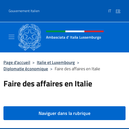
Aller au contenu
IT
FR
Gouvernement Italien
Site Web, social et en-tête de m
Ambasciata d' Italia Lussemburgo
Il nuovo sito Ambasciata d'Italia a Lussemb
Page d'accueil
>
Italie et Luxembourg
>
Diplomatie économique
>
Faire des affaires en Italie
Faire des affaires en Italie
Naviguer dans la rubrique