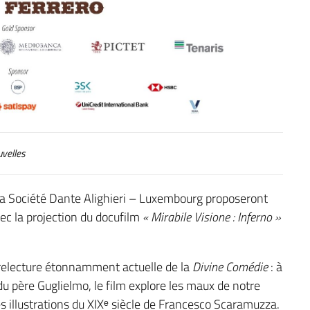
velles
t la Société Dante Alighieri – Luxembourg proposeront
ec la projection du docufilm
« Mirabile Visione : Inferno »
 relecture étonnamment actuelle de la
Divine Comédie
: à
du père Guglielmo, le film explore les maux de notre
s illustrations du XIXᵉ siècle de Francesco Scaramuzza.