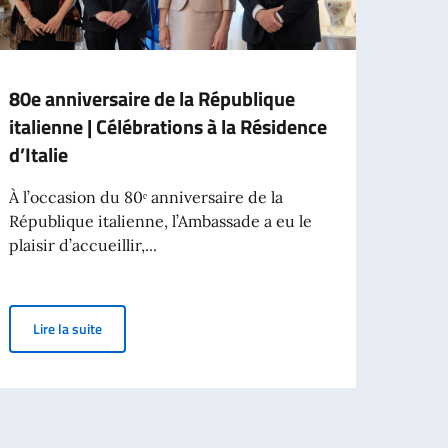
80e anniversaire de la République
Inaug
italienne | Célébrations à la Résidence
voya
d’Italie
Vendr
avec 
À l’occasion du 80ᵉ anniversaire de la
République italienne, l’Ambassade a eu le
plaisir d’accueillir,...
Lir
ri dello Spettacolo Teatro alla Scala
80e anniversaire de la République italienne | Célébrations 
Lire la suite