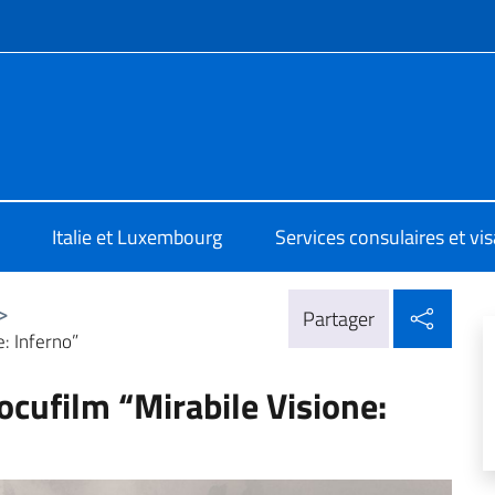
te de menu
a Lussemburgo
Italie et Luxembourg
Services consulaires et vi
Parta
>
Partager
: Inferno”
ocufilm “Mirabile Visione: