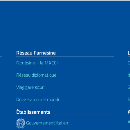
page
Réseau Farnésine
Farnésine – le MAECI
Q
Réseau diplomatique
I
Viaggiare sicuri
S
Dove siamo nel mondo
N
Établissements
A
Gouvernement italien