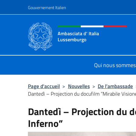
Aller au contenu
Gouvernement Italien
Site Web, social et en-tê
Ambasciata d' Italia
Lussemburgo
Il nuovo sito Ambasciata d'Italia 
Qui nous sommes
Page d'accueil
>
Nouvelles
>
De l’ambassade
Dantedì – Projection du docufilm “Mirabile Visione
Dantedì – Projection du d
Inferno”