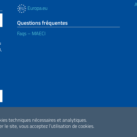
A
Europa.eu
Questions fréquentes
Faqs – MAECI
u
,
ne di accessibilità
okies techniques nécessaires et analytiques.
2026 Droits d'aute
r le site, vous acceptez l’utilisation de cookies.
Internazionale