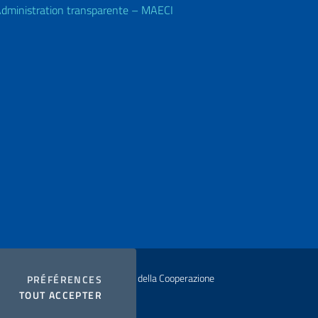
dministration transparente – MAECI
ur Ministero degli Affari Esteri e della Cooperazione
COOKIES
PRÉFÉRENCES
I COOKIES
TOUT ACCEPTER