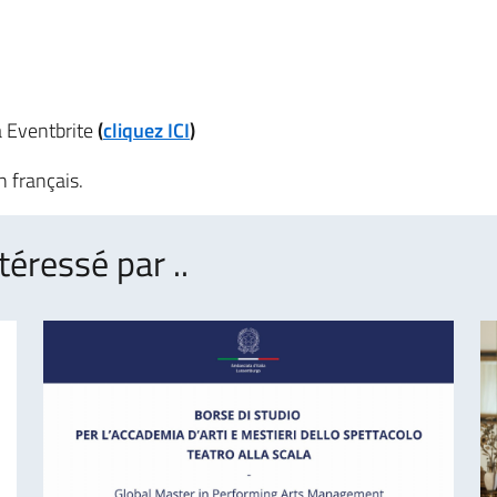
ia Eventbrite
(
cliquez ICI
)
n français.
téressé par ..