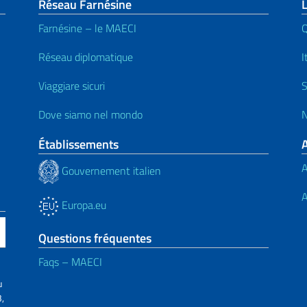
page
Réseau Farnésine
Farnésine – le MAECI
Q
Réseau diplomatique
I
Viaggiare sicuri
S
Dove siamo nel mondo
N
Établissements
A
Gouvernement italien
A
Europa.eu
Questions fréquentes
Faqs – MAECI
u
,