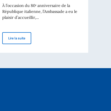
avec 
À l’occasion du 80ᵉ anniversaire de la
République italienne, l’Ambassade a eu le
plaisir d’accueillir,...
Lir
ri dello Spettacolo Teatro alla Scala
80e anniversaire de la République italienne | Célébrations 
Lire la suite