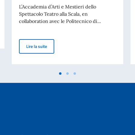
L’Accademia d’Arti e Mestieri dello
Spettacolo Teatro alla Scala, en
collaboration avec le Politecnico di...
ecipation de l'Ambassade d'Italie
Bourses d’études pour l’Accademia d’Arti e Mestie
Lire la suite