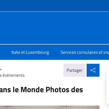
te de menu
a Lussemburgo
Italie et Luxembourg
Services consulaires et vi
Parta
>
Partager
des événements
dans le Monde Photos des