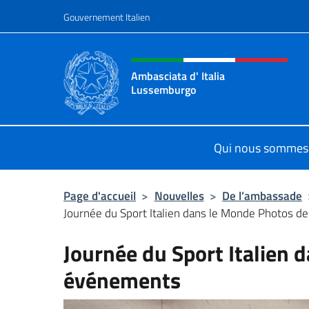
Aller au contenu
Gouvernement Italien
Site Web, social et en-tê
Ambasciata d' Italia
Lussemburgo
Il nuovo sito Ambasciata d'Italia 
Qui nous sommes
Page d'accueil
>
Nouvelles
>
De l’ambassade
Journée du Sport Italien dans le Monde Photos 
Journée du Sport Italien 
événements