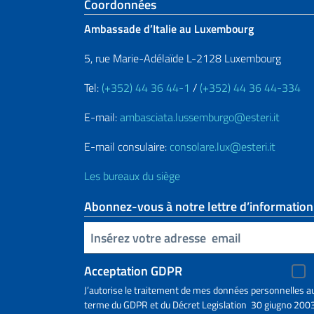
Section de pied de 
Coordonnées
Ambassade d’Italie au Luxembourg
5, rue Marie-Adélaïde L-2128 Luxembourg
Tel:
(+352) 44 36 44-1
/
(+352) 44 36 44-334
E-mail:
ambasciata.lussemburgo@esteri.it
E-mail consulaire:
consolare.lux@esteri.it
Les bureaux du siège
Abonnez-vous à notre lettre d’information
Insert your email
Acceptation GDPR
J’autorise le traitement de mes données personnelles a
terme du GDPR et du Décret Legislation 30 giugno 2003