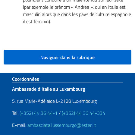
(par exemple le prénom « Andrea », qui en Italie est
masculin alors que dans les pays de culture espagnole
il est féminin).
Naviguer dans la rubrique
Section de pied de page
Coordonnées
Ambassade d’Italie au Luxembourg
5, rue Marie-Adélaïde L-2128 Luxembourg
Tel:
(+352) 44 36 44-1
/
(+352) 44 36 44-334
E-mail:
ambasciata.lussemburgo@esteri.it