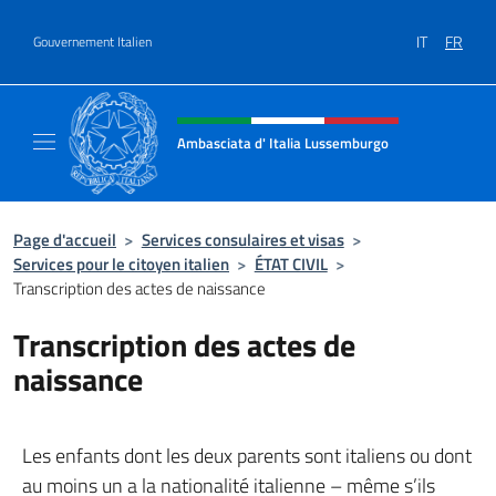
Aller au contenu
IT
FR
Gouvernement Italien
Site Web, social et en-tête de m
Ambasciata d' Italia Lussemburgo
Il nuovo sito Ambasciata d'Italia a Lussemb
Page d'accueil
>
Services consulaires et visas
>
Services pour le citoyen italien
>
ÉTAT CIVIL
>
Transcription des actes de naissance
Transcription des actes de
naissance
Les enfants dont les deux parents sont italiens ou dont
au moins un a la nationalité italienne – même s’ils