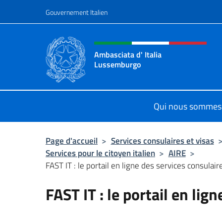
Aller au contenu
Gouvernement Italien
Site Web, social et en-tê
Ambasciata d' Italia
Lussemburgo
Il nuovo sito Ambasciata d'Italia 
Qui nous sommes
Page d'accueil
>
Services consulaires et visas
Services pour le citoyen italien
>
AIRE
>
FAST IT : le portail en ligne des services consulair
FAST IT : le portail en lig