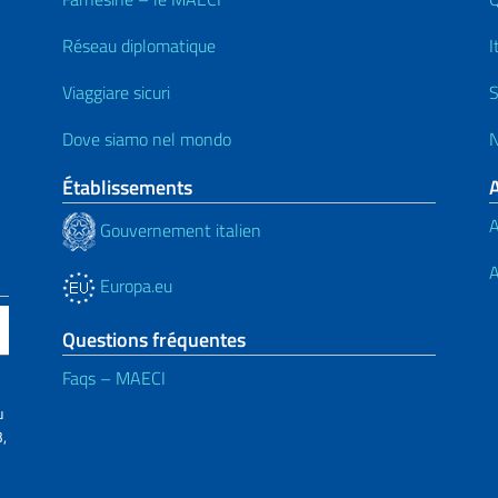
Réseau diplomatique
I
Viaggiare sicuri
S
Dove siamo nel mondo
N
Établissements
A
Gouvernement italien
A
Europa.eu
Questions fréquentes
Faqs – MAECI
u
,