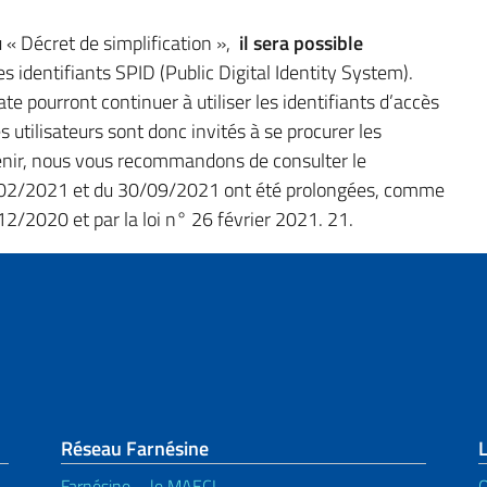
« Décret de simplification »,
il sera possible
s identifiants SPID (Public Digital Identity System).
ate pourront continuer à utiliser les identifiants d’accès
 utilisateurs sont donc invités à se procurer les
tenir, nous vous recommandons de consulter le
 28/02/2021 et du 30/09/2021 ont été prolongées, comme
/12/2020 et par la loi n° 26 février 2021. 21.
page
Réseau Farnésine
Farnésine – le MAECI
Q