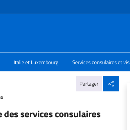
te de menu
a Lussemburgo
Italie et Luxembourg
Services consulaires et vi
Parta
>
Partager
es
ne des services consulaires