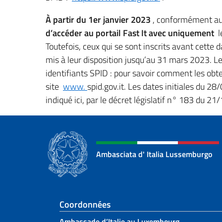
À partir du 1er janvier 2023
, conformément au 
d’accéder au portail Fast It avec uniquement
le
Toutefois, ceux qui se sont inscrits avant cette d
mis à leur disposition jusqu’au 31 mars 2023. Les
identifiants SPID : pour savoir comment les ob
site
www.
spid.gov.it. Les dates initiales du
indiqué ici, par le décret législatif n° 183 du 21
Ambasciata d' Italia Lussemburgo
Section de pied de 
Coordonnées
Ambassade d’Italie au Luxembourg