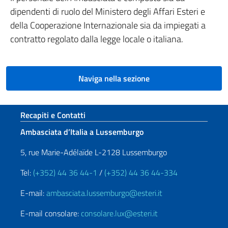
dipendenti di ruolo del Ministero degli Affari Esteri e
della Cooperazione Internazionale sia da impiegati a
contratto regolato dalla legge locale o italiana.
Naviga nella sezione
Sezione footer
Recapiti e Contatti
Ambasciata d’Italia a Lussemburgo
5, rue Marie-Adélaïde L-2128 Lussemburgo
Tel:
(+352) 44 36 44-1
/
(+352) 44 36 44-334
E-mail:
ambasciata.lussemburgo@esteri.it
E-mail consolare:
consolare.lux@esteri.it