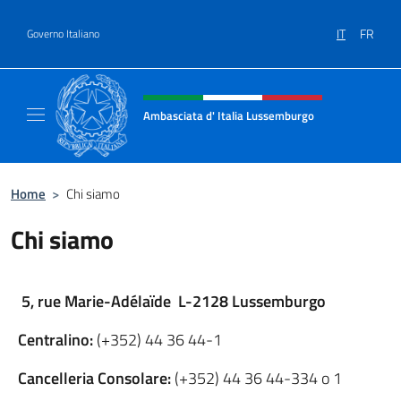
Salta al contenuto
IT
FR
Governo Italiano
Intestazione sito, social e menù
Ambasciata d' Italia Lussemburgo
Il nuovo sito Ambasciata d'Italia a Lussemb
Home
>
Chi siamo
Chi siamo
5, rue Marie-Adélaïde L-2128 Lussemburgo
Centralino:
(+352) 44 36 44-1
Cancelleria Consolare:
(+352) 44 36 44-334 o 1