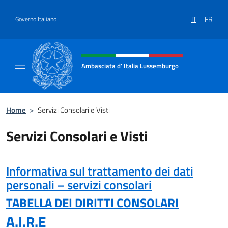
Salta al contenuto
IT
FR
Governo Italiano
Intestazione sito, social e menù
Ambasciata d' Italia Lussemburgo
Il nuovo sito Ambasciata d'Italia a Lussemb
Home
>
Servizi Consolari e Visti
Servizi Consolari e Visti
Informativa sul trattamento dei dati
personali – servizi consolari
TABELLA DEI DIRITTI CONSOLARI
A.I.R.E