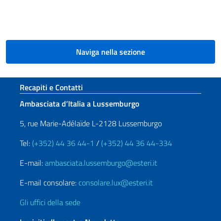
Naviga nella sezione
Sezione footer
Recapiti e Contatti
Ambasciata d’Italia a Lussemburgo
5, rue Marie-Adélaïde L-2128 Lussemburgo
Tel:
(+352) 44 36 44-1
/
(+352) 44 36 44-334
E-mail:
ambasciata.lussemburgo@esteri.it
E-mail consolare:
consolare.lux@esteri.it
Gli uffici della sede