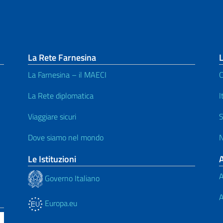
La Rete Farnesina
L
La Farnesina – il MAECI
C
La Rete diplomatica
I
Viaggiare sicuri
S
Dove siamo nel mondo
N
Le Istituzioni
A
Governo Italiano
A
Europa.eu