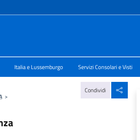
e menù
a Lussemburgo
Italia e Lussemburgo
Servizi Consolari e Visti
Condi
Condividi
A
>
anza