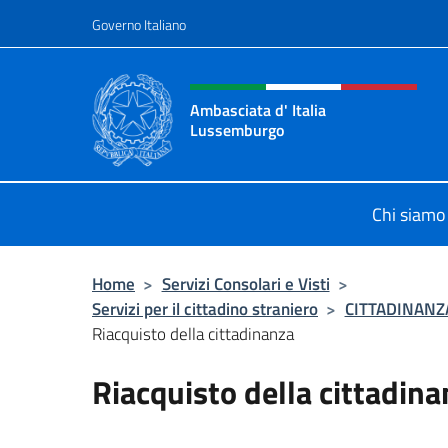
Salta al contenuto
Governo Italiano
Intestazione sito, social 
Ambasciata d' Italia
Lussemburgo
Il nuovo sito Ambasciata d'Italia 
Chi siamo
Home
>
Servizi Consolari e Visti
>
Servizi per il cittadino straniero
>
CITTADINANZ
Riacquisto della cittadinanza
Riacquisto della cittadin