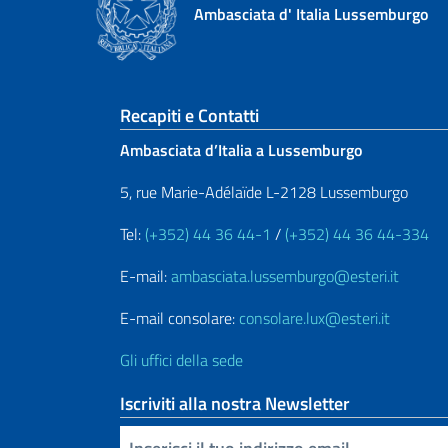
Ambasciata d' Italia Lussemburgo
Sezione footer
Recapiti e Contatti
Ambasciata d’Italia a Lussemburgo
5, rue Marie-Adélaïde L-2128 Lussemburgo
Tel:
(+352) 44 36 44-1
/
(+352) 44 36 44-334
E-mail:
ambasciata.lussemburgo@esteri.it
E-mail consolare:
consolare.lux@esteri.it
Gli uffici della sede
Iscriviti alla nostra Newsletter
Inserisci la tua email