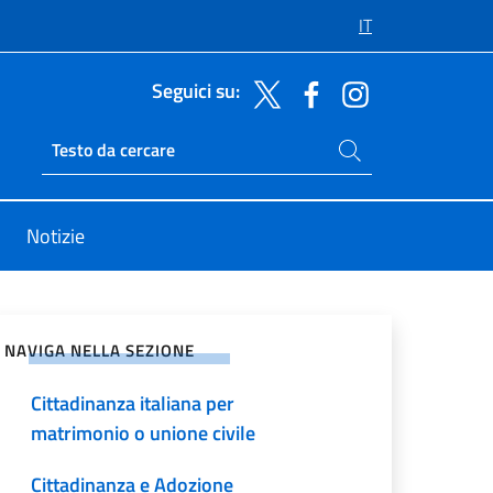
IT
Seguici su:
Cerca nel sito
Ricerca sito live
Notizie
NORMATIVA PRECEDENTE alla
legge n.74 del 23 maggio 2025
vidi sui Social Network
che ha convertito il DL n.36 del 28
marzo 2025
NAVIGA NELLA SEZIONE
Cittadinanza italiana per
matrimonio o unione civile
Cittadinanza e Adozione