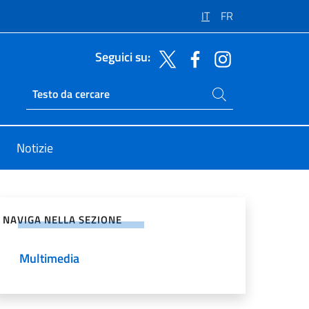
IT
FR
Seguici su:
Cerca nel sito
Ricerca sito live
Notizie
vidi sui Social Network
NAVIGA NELLA SEZIONE
Multimedia