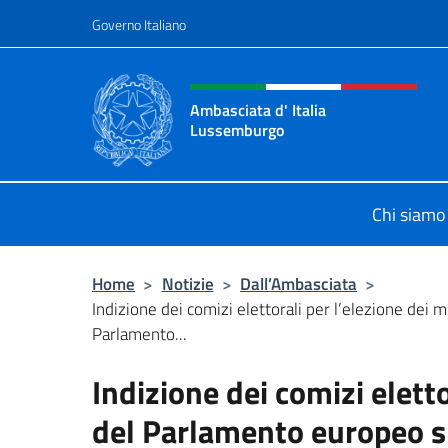
Salta al contenuto
Governo Italiano
Intestazione sito, social 
Ambasciata d' Italia
Lussemburgo
Il nuovo sito Ambasciata d'Italia 
Chi siamo
Home
>
Notizie
>
Dall’Ambasciata
>
Indizione dei comizi elettorali per l’elezione dei 
Parlamento...
Indizione dei comizi elett
del Parlamento europeo spe