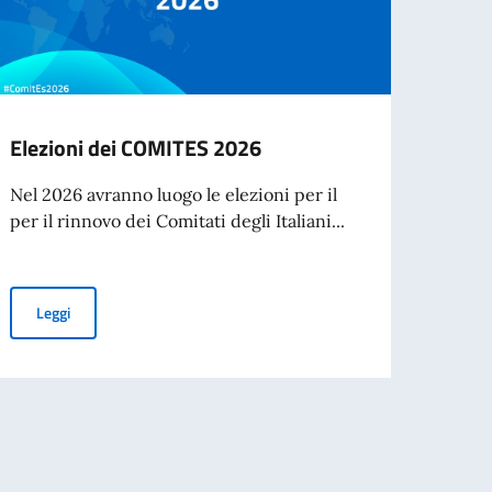
Elezioni dei COMITES 2026
Festi
Conte
Nel 2026 avranno luogo le elezioni per il
dell
per il rinnovo dei Comitati degli Italiani...
Sabato
Conter
Elezioni dei COMITES 2026
Leggi
ver 70
Leg
 DI QUESTA AMBASCIATA