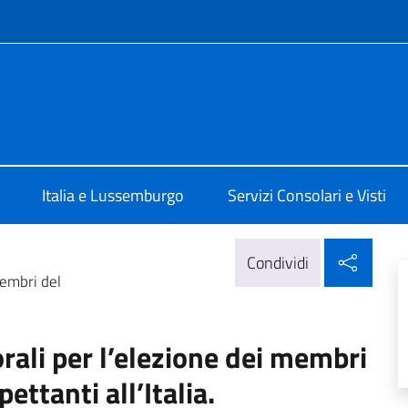
e menù
a Lussemburgo
Italia e Lussemburgo
Servizi Consolari e Visti
Condi
Condividi
membri del
orali per l’elezione dei membri
ttanti all’Italia.