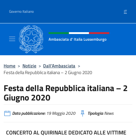
Salta al contenuto
IT
Governo Italiano
Intestazione sito, social e menù
Ambasciata d' Italia Lussemburgo
Il nuovo sito Ambasciata d'Italia a Lussemb
Home
>
Notizie
>
Dall’Ambasciata
>
Festa della Repubblica italiana – 2 Giugno 2020
Festa della Repubblica italiana – 2
Giugno 2020
Data pubblicazione:
19 Maggio 2020
Tipologia:
News
CONCERTO AL QUIRINALE DEDICATO ALLE VITTIME