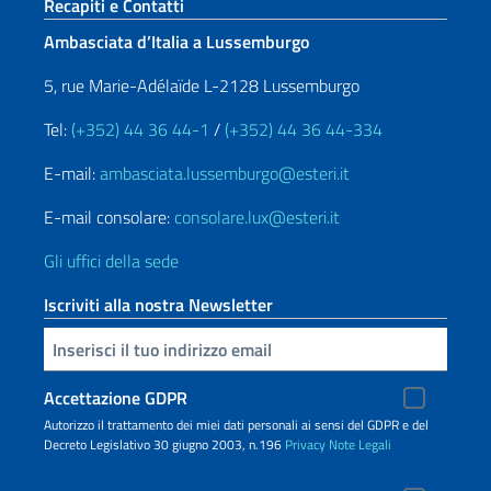
Sezione footer
Recapiti e Contatti
Ambasciata d’Italia a Lussemburgo
5, rue Marie-Adélaïde L-2128 Lussemburgo
Tel:
(+352) 44 36 44-1
/
(+352) 44 36 44-334
E-mail:
ambasciata.lussemburgo@esteri.it
E-mail consolare:
consolare.lux@esteri.it
Gli uffici della sede
Iscriviti alla nostra Newsletter
Inserisci la tua email
Accettazione GDPR
Autorizzo il trattamento dei miei dati personali ai sensi del GDPR e del
Decreto Legislativo 30 giugno 2003, n.196
Privacy
Note Legali