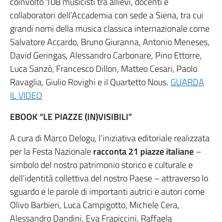
coinvolto 108 musicisti tra allievi, docenti e
collaboratori dell’Accademia con sede a Siena, tra cui
grandi nomi della musica classica internazionale come
Salvatore Accardo, Bruno Giuranna, Antonio Meneses,
David Geringas, Alessandro Carbonare, Pino Ettorre,
Luca Sanzò, Francesco Dillon, Matteo Cesari, Paolo
Ravaglia, Giulio Rovighi e il Quartetto Nous.
GUARDA
IL VIDEO
EBOOK “LE PIAZZE (IN)VISIBILI”
A cura di Marco Delogu, l’iniziativa editoriale realizzata
per la Festa Nazionale
racconta 21 piazze italiane
–
simbolo del nostro patrimonio storico e culturale e
dell’identità collettiva del nostro Paese – attraverso lo
sguardo e le parole di importanti autrici e autori come
Olivo Barbieri, Luca Campigotto, Michele Cera,
Alessandro Dandini, Eva Frapiccini, Raffaela