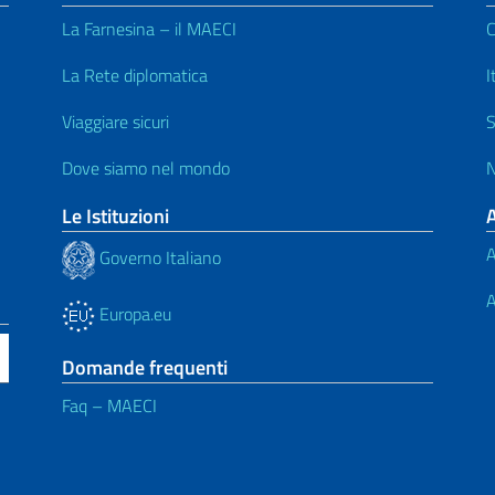
La Farnesina – il MAECI
C
La Rete diplomatica
I
Viaggiare sicuri
S
Dove siamo nel mondo
N
Le Istituzioni
A
Governo Italiano
A
Europa.eu
Domande frequenti
Faq – MAECI