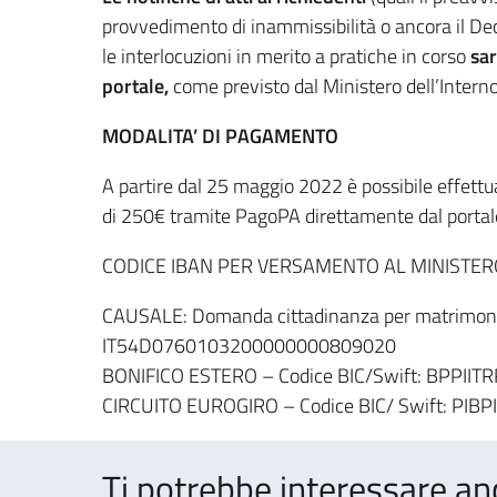
provvedimento di inammissibilità o ancora il Decr
le interlocuzioni in merito a pratiche in corso
sar
portale,
come previsto dal Ministero dell’Interno
MODALITA’ DI PAGAMENTO
A partire dal 25 maggio 2022 è possibile effettua
di 250€ tramite PagoPA direttamente dal porta
CODICE IBAN PER VERSAMENTO AL MINISTER
CAUSALE: Domanda cittadinanza per matrimonio
IT54D0760103200000000809020
BONIFICO ESTERO – Codice BIC/Swift: BPPIIT
CIRCUITO EUROGIRO – Codice BIC/ Swift: PIBP
Ti potrebbe interessare an