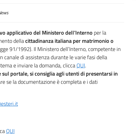
ews
o applicativo del Ministero dell’Interno
per la
mento della
cittadinanza italiana per matrimonio
o
 Legge 91/1992). Il Ministero dell’Interno, competente in
n canale di assistenza durante le varie fasi della
stema e inviare la domanda, clicca
QUI
.
ul portale, si consiglia agli utenti di presentarsi in
are se la documentazione è completa e i dati
esteri.it
icca
QUI