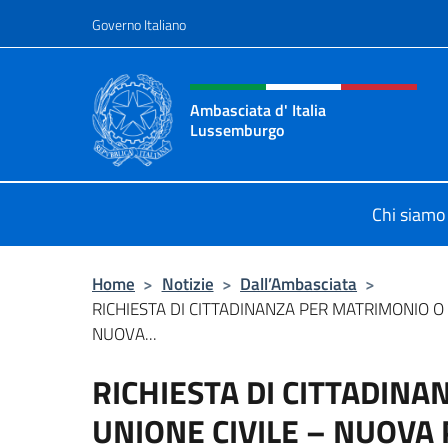
Salta al contenuto
Governo Italiano
Intestazione sito, social 
Ambasciata d' Italia
Lussemburgo
Il nuovo sito Ambasciata d'Italia 
Chi siamo
Home
>
Notizie
>
Dall’Ambasciata
>
RICHIESTA DI CITTADINANZA PER MATRIMONIO O 
NUOVA...
RICHIESTA DI CITTADIN
UNIONE CIVILE – NUOVA