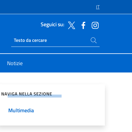
IT
Seguici su:
Cerca nel sito
Ricerca sito live
Notizie
vidi sui Social Network
NAVIGA NELLA SEZIONE
Multimedia