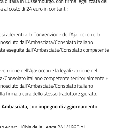
a d’Italia in Lussemburgo, con firma legalizzata del
 al costo di 24 euro in contanti;
aesi aderenti alla Convenzione dell’Aja: occorre la
onosciuto dall’Ambasciata/Consolato italiano
zata eseguita dall’Ambasciata/Consolato competente
nvenzione dell’Aja: occorre la legalizzazione del
ta/Consolato italiano competente territorialmente +
onosciuto dall’Ambasciata/Consolato italiano
a firma a cura dello stesso traduttore giurato.
e in Ambasciata, con impegno di aggiornamento
iso ex art. 10bis della Legge 241/1990 o il