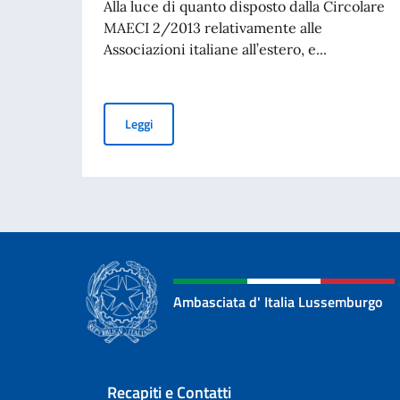
Alla luce di quanto disposto dalla Circolare
MAECI 2/2013 relativamente alle
Associazioni italiane all’estero, e...
ELEZIONI COMITES 2026 – MAPPATURA DELL
Leggi
Ambasciata d' Italia Lussemburgo
Sezione footer
Recapiti e Contatti