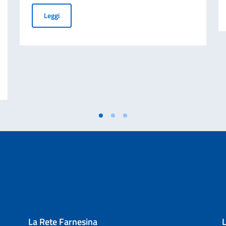
Carta di identità elettronica - Validità illimitata per gli o
Leggi
E ASSOCIAZIONI ITALIANE OPERANTI NELLA CIRCOSCRIZIONE CONSOLARE
La Rete Farnesina
L