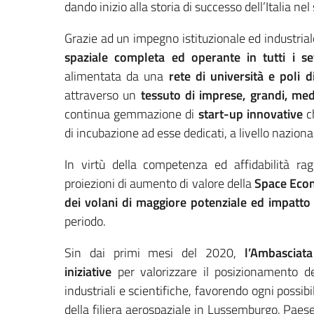
dando inizio alla storia di successo dell’Italia nel
Grazie ad un impegno istituzionale ed industriale
spaziale completa ed operante in tutti i set
alimentata da una
rete di università e poli d
attraverso un
tessuto di imprese, grandi, med
continua gemmazione di
start-up innovative
ch
di incubazione ad esse dedicati, a livello naziona
In virtù della competenza ed affidabilità ragg
proiezioni di aumento di valore della
Space Eco
dei volani di maggiore potenziale ed impatto pe
periodo.
Sin dai primi mesi del 2020,
l’Ambasciat
iniziative
per valorizzare il posizionamento d
industriali e scientifiche, favorendo ogni possibi
della filiera aerospaziale in Lussemburgo, Paese 