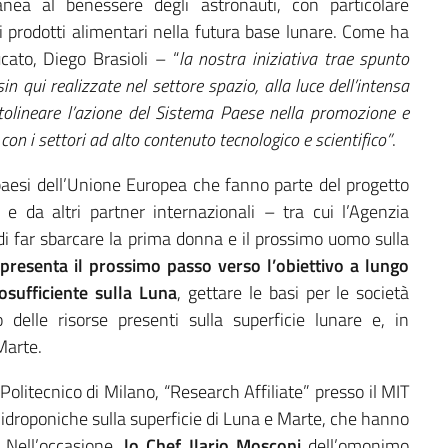
anea al benessere degli astronauti, con particolare
 di prodotti alimentari nella futura base lunare. Come ha
cato, Diego Brasioli – “
la nostra iniziativa trae spunto
n qui realizzate nel settore spazio, alla luce dell’intensa
ttolineare l’azione del Sistema Paese nella promozione e
con i settori ad alto contenuto tecnologico e scientifico”
.
 paesi dell’Unione Europea che fanno parte del progetto
 da altri partner internazionali – tra cui l’Agenzia
o di far sbarcare la prima donna e il prossimo uomo sulla
esenta il prossimo passo verso l’obiettivo a lungo
sufficiente sulla Luna
, gettare le basi per le società
o delle risorse presenti sulla superficie lunare e, in
Marte.
 Politecnico di Milano, “Research Affiliate” presso il MIT
e idroponiche sulla superficie di Luna e Marte, che hanno
. Nell’occasione,
lo Chef Ilario Mosconi
dell’omonimo