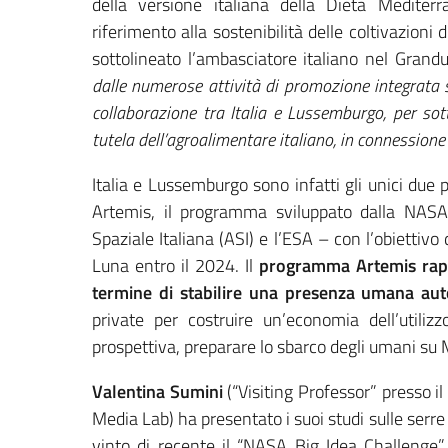
della versione italiana della Dieta Mediterr
riferimento alla sostenibilità delle coltivazioni
sottolineato l’ambasciatore italiano nel Grandu
dalle numerose attività di promozione integrata si
collaborazione tra Italia e Lussemburgo, per so
tutela dell’agroalimentare italiano, in connessione 
Italia e Lussemburgo sono infatti gli unici due
Artemis, il programma sviluppato dalla NASA e
Spaziale Italiana (ASI) e l’ESA – con l’obiettiv
Luna entro il 2024. Il
programma Artemis rappr
termine di stabilire una presenza umana auto
private per costruire un’economia dell’utilizz
prospettiva, preparare lo sbarco degli umani su 
Valentina Sumini
(“Visiting Professor” presso il
Media Lab) ha presentato i suoi studi sulle serr
vinto di recente il “NASA Big Idea Challenge”