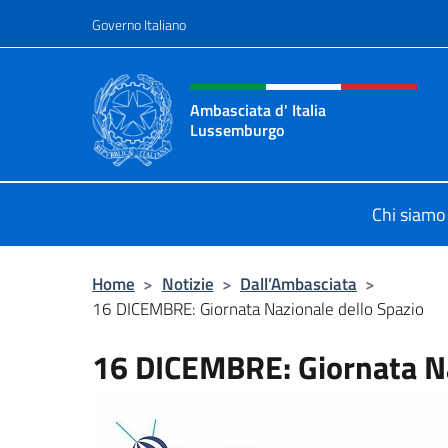
Salta al contenuto
Governo Italiano
Intestazione sito, social 
Ambasciata d' Italia
Lussemburgo
Il nuovo sito Ambasciata d'Italia 
Chi siamo
Home
>
Notizie
>
Dall’Ambasciata
>
16 DICEMBRE: Giornata Nazionale dello Spazio
16 DICEMBRE: Giornata Na