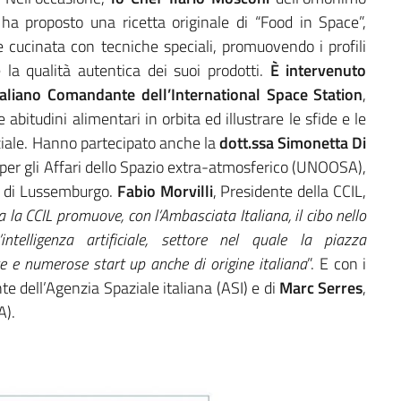
 ha proposto una ricetta originale di “Food in Space”,
 e cucinata con tecniche speciali, promuovendo i profili
 e la qualità autentica dei suoi prodotti.
È intervenuto
taliano Comandante dell’International Space Station
,
abitudini alimentari in orbita ed illustrare le sfide e le
ziale. Hanno partecipato anche la
dott.ssa Simonetta Di
te per gli Affari dello Spazio extra-atmosferico (UNOOSA),
à di Lussemburgo.
Fabio Morvilli
, Presidente della CCIL,
a la CCIL promuove, con l’Ambasciata Italiana, il cibo nello
ntelligenza artificiale, settore nel quale la piazza
e e numerose start up anche di origine italiana
”. E con i
te dell’Agenzia Spaziale italiana (ASI) e di
Marc Serres
,
A).