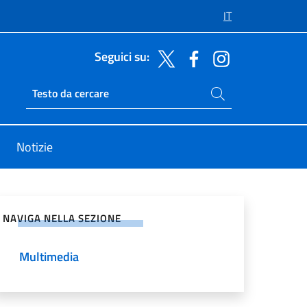
IT
Seguici su:
Cerca nel sito
Ricerca sito live
Notizie
vidi sui Social Network
NAVIGA NELLA SEZIONE
Multimedia