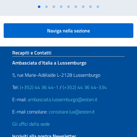
Naviga nella sezione
Sezione footer
Recapiti e Contatti
Ambasciata d’Italia a Lussemburgo
5, rue Marie-Adélaïde L-2128 Lussemburgo
Tel:
(+352) 44 36 44-1
/
(+352) 44 36 44-334
E-mail:
ambasciata.lussemburgo@esteri.it
E-mail consolare:
consolare.lux@esteri.it
Gli uffici della sede
Iscriviti alla nostra Newsletter