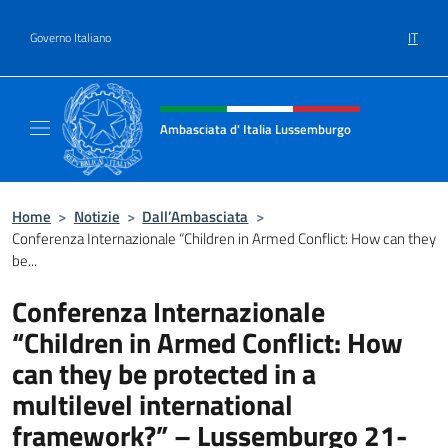
Salta al contenuto
IT
Governo Italiano
Intestazione sito, social e menù
Ambasciata d' Italia Lussemburgo
Il nuovo sito Ambasciata d'Italia a Lussemb
Home
>
Notizie
>
Dall’Ambasciata
>
Conferenza Internazionale “Children in Armed Conflict: How can they
be...
Conferenza Internazionale
“Children in Armed Conflict: How
can they be protected in a
multilevel international
framework?” – Lussemburgo 21-