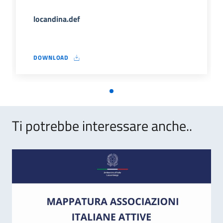
locandina.def
DOWNLOAD
LOCANDINA.DEF
Ti potrebbe interessare anche..