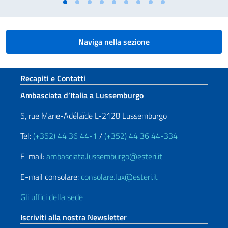
Naviga nella sezione
Sezione footer
Recapiti e Contatti
Ambasciata d’Italia a Lussemburgo
5, rue Marie-Adélaïde L-2128 Lussemburgo
Tel:
(+352) 44 36 44-1
/
(+352) 44 36 44-334
E-mail:
ambasciata.lussemburgo@esteri.it
E-mail consolare:
consolare.lux@esteri.it
Gli uffici della sede
Iscriviti alla nostra Newsletter