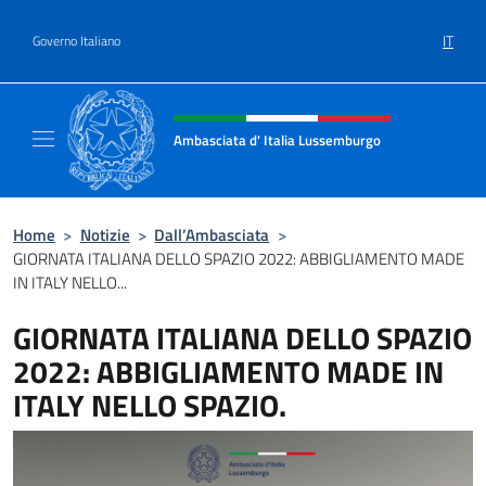
Salta al contenuto
IT
Governo Italiano
Intestazione sito, social e menù
Ambasciata d' Italia Lussemburgo
Il nuovo sito Ambasciata d'Italia a Lussemb
Home
>
Notizie
>
Dall’Ambasciata
>
GIORNATA ITALIANA DELLO SPAZIO 2022: ABBIGLIAMENTO MADE
IN ITALY NELLO...
GIORNATA ITALIANA DELLO SPAZIO
2022: ABBIGLIAMENTO MADE IN
ITALY NELLO SPAZIO.