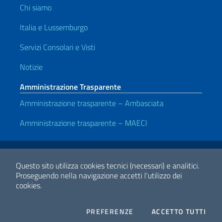
Chi siamo
Italia e Lussemburgo
Servizi Consolari e Visti
Notizie
Amministrazione Trasparente
Amministrazione trasparente – Ambasciata
Amministrazione trasparente – MAECI
Link Utili
Note legali
Privacy e cookie policy
Dichiarazione di accessibilità
Questo sito utilizza cookies tecnici (necessari) e analitici.
Proseguendo nella navigazione accetti l'utilizzo dei
cookies.
2026 Copyright Ministero degli Affari Esteri e della Cooperazione
Internazionale
COOKIES
I CO
PREFERENZE
ACCETTO TUTTI
Facebook
Twitter
Whatsapp