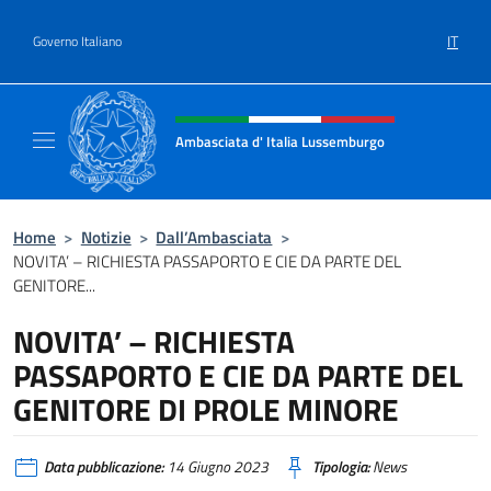
Salta al contenuto
IT
Governo Italiano
Intestazione sito, social e menù
Ambasciata d' Italia Lussemburgo
Il nuovo sito Ambasciata d'Italia a Lussemb
Home
>
Notizie
>
Dall’Ambasciata
>
NOVITA’ – RICHIESTA PASSAPORTO E CIE DA PARTE DEL
GENITORE...
NOVITA’ – RICHIESTA
PASSAPORTO E CIE DA PARTE DEL
GENITORE DI PROLE MINORE
Data pubblicazione:
14 Giugno 2023
Tipologia:
News