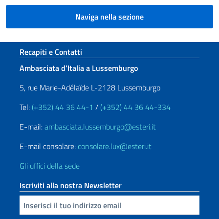
Naviga nella sezione
Sezione footer
Recapiti e Contatti
Ambasciata d’Italia a Lussemburgo
5, rue Marie-Adélaïde L-2128 Lussemburgo
Tel:
(+352) 44 36 44-1
/
(+352) 44 36 44-334
E-mail:
ambasciata.lussemburgo@esteri.it
E-mail consolare:
consolare.lux@esteri.it
Gli uffici della sede
Iscriviti alla nostra Newsletter
Inserisci la tua email