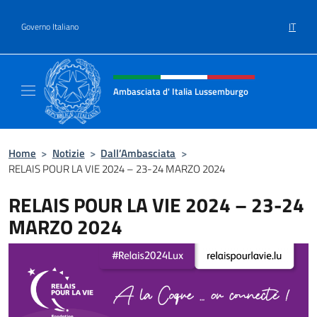
Salta al contenuto
IT
Governo Italiano
Intestazione sito, social e menù
Ambasciata d' Italia Lussemburgo
Il nuovo sito Ambasciata d'Italia a Lussemb
Home
>
Notizie
>
Dall’Ambasciata
>
RELAIS POUR LA VIE 2024 – 23-24 MARZO 2024
RELAIS POUR LA VIE 2024 – 23-24
MARZO 2024