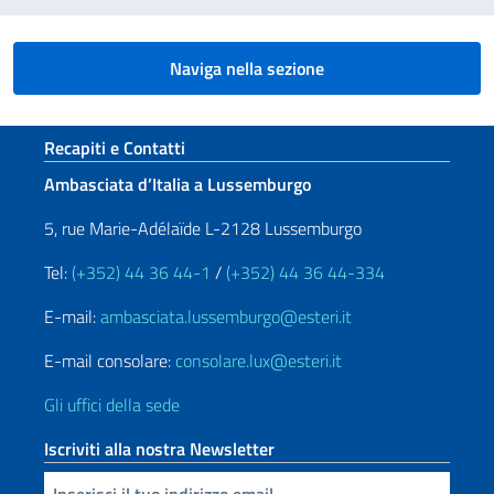
Naviga nella sezione
Sezione footer
Recapiti e Contatti
Ambasciata d’Italia a Lussemburgo
5, rue Marie-Adélaïde L-2128 Lussemburgo
Tel:
(+352) 44 36 44-1
/
(+352) 44 36 44-334
E-mail:
ambasciata.lussemburgo@esteri.it
E-mail consolare:
consolare.lux@esteri.it
Gli uffici della sede
Iscriviti alla nostra Newsletter
Inserisci la tua email