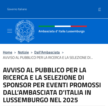
Salta al contenuto
IT
Governo Italiano
Intestazione sito, social e menù
Ambasciata d' Italia Lussemburgo
Il nuovo sito Ambasciata d'Italia a Lussemb
Home
>
Notizie
>
Dall’Ambasciata
>
AVVISO AL PUBBLICO PER LA RICERCA E LA SELEZIONE DI...
AVVISO AL PUBBLICO PER LA
RICERCA E LA SELEZIONE DI
SPONSOR PER EVENTI PROMOSSI
DALL’AMBASCIATA D’ITALIA IN
LUSSEMBURGO NEL 2025