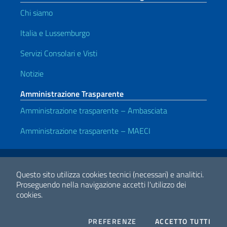
Chi siamo
Italia e Lussemburgo
Servizi Consolari e Visti
Notizie
Amministrazione Trasparente
Amministrazione trasparente – Ambasciata
Amministrazione trasparente – MAECI
Link Utili
Note legali
Privacy e cookie policy
Dichiarazione di accessibilità
Questo sito utilizza cookies tecnici (necessari) e analitici.
Proseguendo nella navigazione accetti l'utilizzo dei
cookies.
2026 Copyright Ministero degli Affari Esteri e della Cooperazione
Internazionale
COOKIES
I CO
PREFERENZE
ACCETTO TUTTI