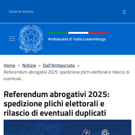
Salta al contenuto
IT
Governo Italiano
Intestazione sito, social e menù
Ambasciata d' Italia Lussemburgo
Il nuovo sito Ambasciata d'Italia a Lussemb
Home
>
Notizie
>
Dall’Ambasciata
>
Referendum abrogativi 2025: spedizione plichi elettorali e rilascio di
eventuali...
Referendum abrogativi 2025:
spedizione plichi elettorali e
rilascio di eventuali duplicati