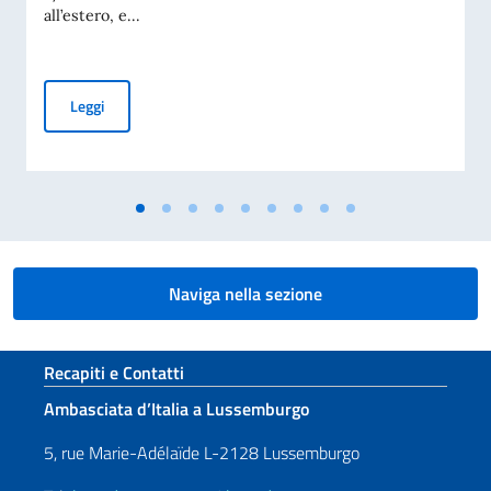
all’estero, e...
ELEZIONI COMITES 2026 – MAPPATURA DELLE ASSOCIAZI
Leggi
Naviga nella sezione
Sezione footer
Recapiti e Contatti
Ambasciata d’Italia a Lussemburgo
5, rue Marie-Adélaïde L-2128 Lussemburgo