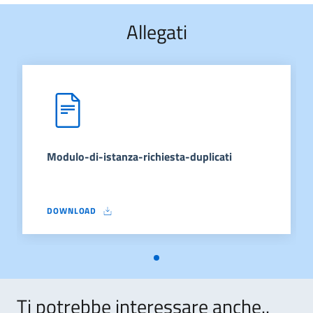
Allegati
Modulo-di-istanza-richiesta-duplicati
DOWNLOAD
MODULO-DI-ISTANZA-RICHIESTA-DUPLICATI
Ti potrebbe interessare anche..