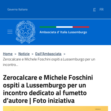
Salta al contenuto
IT
FR
Governo Italiano
Intestazione sito, social e menù
Ambasciata d' Italia Lussemburgo
Il nuovo sito Ambasciata d'Italia a Lussemb
Home
>
Notizie
>
Dall’Ambasciata
>
Zerocalcare e Michele Foschini ospiti a Lussemburgo per un
incontro...
Zerocalcare e Michele Foschini
ospiti a Lussemburgo per un
incontro dedicato al fumetto
d’autore | Foto iniziativa