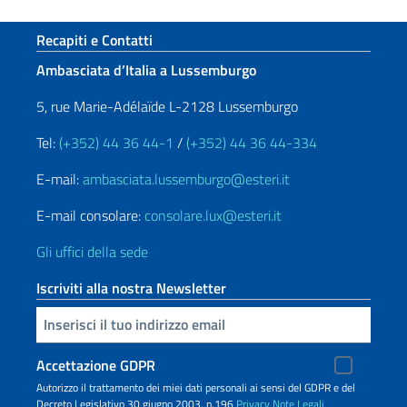
Sezione footer
Recapiti e Contatti
Ambasciata d’Italia a Lussemburgo
5, rue Marie-Adélaïde L-2128 Lussemburgo
Tel:
(+352) 44 36 44-1
/
(+352) 44 36 44-334
E-mail:
ambasciata.lussemburgo@esteri.it
E-mail consolare:
consolare.lux@esteri.it
Gli uffici della sede
Iscriviti alla nostra Newsletter
Inserisci la tua email
Accettazione GDPR
Autorizzo il trattamento dei miei dati personali ai sensi del GDPR e del
Decreto Legislativo 30 giugno 2003, n.196
Privacy
Note Legali