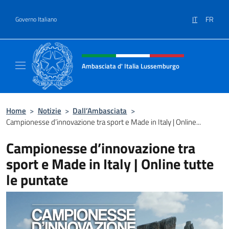
Salta al contenuto
IT
FR
Governo Italiano
Intestazione sito, social e menù
Ambasciata d' Italia Lussemburgo
Il nuovo sito Ambasciata d'Italia a Lussemb
Home
>
Notizie
>
Dall’Ambasciata
>
Campionesse d’innovazione tra sport e Made in Italy | Online...
Campionesse d’innovazione tra
sport e Made in Italy | Online tutte
le puntate