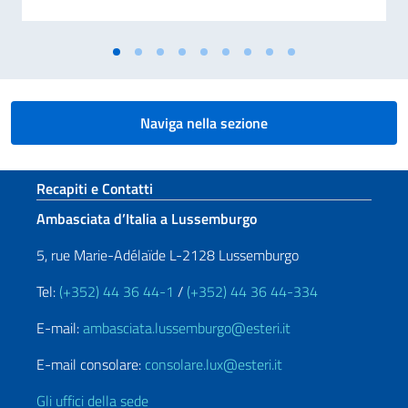
Naviga nella sezione
Sezione footer
Recapiti e Contatti
Ambasciata d’Italia a Lussemburgo
5, rue Marie-Adélaïde L-2128 Lussemburgo
Tel:
(+352) 44 36 44-1
/
(+352) 44 36 44-334
E-mail:
ambasciata.lussemburgo@esteri.it
E-mail consolare:
consolare.lux@esteri.it
Gli uffici della sede