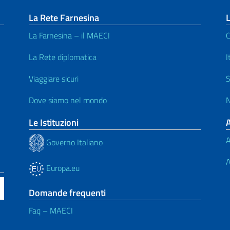
La Rete Farnesina
L
La Farnesina – il MAECI
C
La Rete diplomatica
I
Viaggiare sicuri
S
Dove siamo nel mondo
N
Le Istituzioni
A
Governo Italiano
A
Europa.eu
Domande frequenti
Faq – MAECI