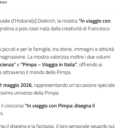
ews
sée d’Histoire[s] Diekirch
, la mostra
“In viaggio con
nolina a pois rossi nata dalla creatività di
Francesco
piccoli e per le famiglie, tra storie, immagini e attività
immaginazione. La mostra valorizza inoltre i due volumi
scienza”
e
“Pimpa – Viaggia in Italia”
, offrendo ai
e attraverso il mondo della Pimpa.
1 maggio 2026
, rappresentando un’occasione speciale
tissimo universo della Pimpa.
o il concorso
“In viaggio con Pimpa: disegna il
ni.
so il disegno e la fantasia, il loro personale sguardo sul