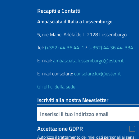
Sezione footer
Recapiti e Contatti
Ambasciata d’Italia a Lussemburgo
5, rue Marie-Adélaïde L-2128 Lussemburgo
Tel:
(+352) 44 36 44-1
/
(+352) 44 36 44-334
E-mail:
ambasciata.lussemburgo@esteri.it
E-mail consolare:
consolare.lux@esteri.it
Gli uffici della sede
Iscriviti alla nostra Newsletter
Inserisci la tua email
Accettazione GDPR
Autorizzo il trattamento dei miei dati personali ai sensi