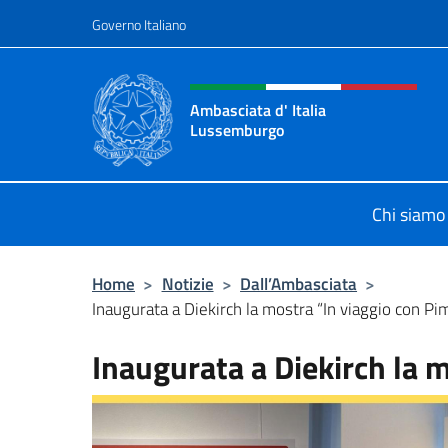
Salta al contenuto
Governo Italiano
Intestazione sito, social 
Ambasciata d' Italia
Lussemburgo
Il nuovo sito Ambasciata d'Italia 
Chi siamo
Home
>
Notizie
>
Dall’Ambasciata
>
Inaugurata a Diekirch la mostra “In viaggio con Pi
Inaugurata a Diekirch la 