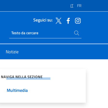
IT
FR
Seguici su:
Cerca nel sito
Ricerca sito live
Notizie
vidi sui Social Network
NAVIGA NELLA SEZIONE
Multimedia