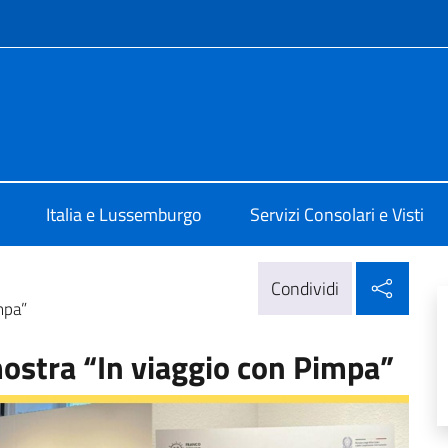
e menù
a Lussemburgo
Italia e Lussemburgo
Servizi Consolari e Visti
Condi
Condividi
mpa”
mostra “In viaggio con Pimpa”