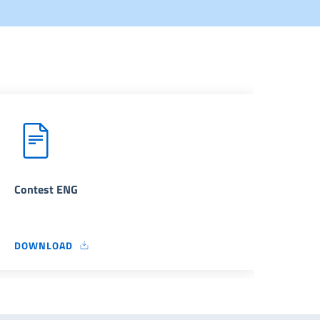
Contest ENG
Conc
DOWNLOAD
DOW
CONTEST ENG
CON